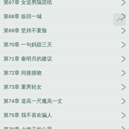
第67章 女追男隔层纸
第68章 扳回一城
第69章 坚持不要脸
第70章 一句妈甜三天
第71章 秦明月的建议
第72章 间接接吻
第73章 重男轻女
第74章 道高一尺魔高一丈
第75章 我不喜欢骗人