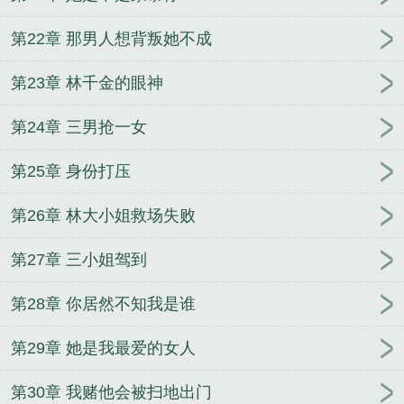
第22章 那男人想背叛她不成
第23章 林千金的眼神
第24章 三男抢一女
第25章 身份打压
第26章 林大小姐救场失败
第27章 三小姐驾到
第28章 你居然不知我是谁
第29章 她是我最爱的女人
第30章 我赌他会被扫地出门