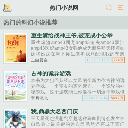
热门小说网
热门的科幻小说推荐
重生嫁给战神王爷,被宠成小公举
重生虐渣amp43团宠amp43追夫amp43双洁
amp43医妃amp43女强他成为新皇那天搂着妹
妹将她踩在脚下你生来卑贱只配做我的垫脚
石！被凌辱被虐杀被屠尽满门她含恨而死。死
二白最白
12-12 07:17:39
274万
对......
古神的诡异游戏
本书为大狙回归经典文风的全新力作古神的诡
异游戏。一个室友的离奇死亡。一个诡异的神
秘游戏。这个游戏能让你赢得一切这个游戏也
能让你输的万劫不复。唯一的问题是你敢玩
宝月流光
03-20 15:34:14
548.7万
么。......
我,鼎鼎大名西门庆
王天星死也没想到穿越这种狗血剧情会发生在
自己身上最关键的是自己竟然还穿成了西门