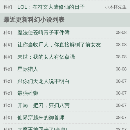
一
LOL：在符文大陆修仙的日子
科幻
小木梓先生
最近更新科幻小说列表
魔法使苍崎青子事件簿
科幻
08-08
让你当收尸人，你直接解刨了前女友
科幻
08-08
末世：我的女人有亿点强
科幻
08-08
星际猎人
科幻
08-08
跟你们天龙人说不明白
科幻
08-07
最强雄狮
科幻
08-07
开局一把刀，狂扫八荒
科幻
08-07
仙界穿越来的御兽师
科幻
08-07
大魔王她回来了[全息]
科幻
08-07