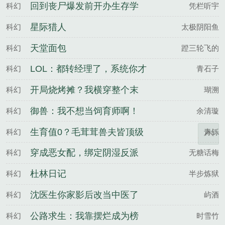
稳
回到丧尸爆发前开办生存学
科幻
凭栏听宇
校
星际猎人
科幻
太极阴阳鱼
天堂面包
科幻
蹬三轮飞的
LOL：都转经理了，系统你才
科幻
青石子
来
开局烧烤摊？我横穿整个末
科幻
瑚溯
世暴富
御兽：我不想当饲育师啊！
科幻
余清璇
生育值0？毛茸茸兽夫皆顶级
科幻
青铄
大佬
穿成恶女配，绑定阴湿反派
科幻
无糖话梅
黑化前
杜林日记
科幻
半步炼狱
沈医生你家影后改当中医了
科幻
屿酒
公路求生：我靠摆烂成为榜
科幻
时雪竹