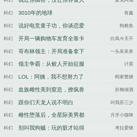
我让你御兽，没让你养食人
花啊
3010年的地球
科幻
有鑫
说好电竞童子功，你谈恋爱
科幻
狗粮鱼
夺冠？
开局一辆购物车发育全靠卡
科幻
白凤今天不
BUG
哥布林领主：开局准备拿下
科幻
一头呆呆兽
圣女！
领主争霸：从鲛人开始征服
科幻
计莫
LOL：阿姨，我不想努力了
科幻
阎家赘婿
血族雌性美到窒息，撩疯兽
科幻
折梅倾酒
世大佬
跟你们天龙人说不明白
科幻
叫我苏三少
雌性堕落后，全星际美男都
科幻
月牙小猫咪
吻上来
别叫我狗贼：玩的脏才站得
科幻
考拉爱猪