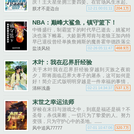
庆！王天星坐拥三妻四妾。在官场风生水起。
被水浒传黑的有多惨真正历史中的我就有多光
朕才不是边台
12-21 00:01:11
204.1万
辉斗奸臣灭辽金大名鼎鼎风流人物（全文架空
借用宋朝历史背......
NBA：巅峰大鲨鱼，镇守篮下！
中锋盛行，制霸篮下的时代早已逝去，姚鲨对
决也落下帷幕。大龄新秀邓肯与老狼王加内特
早已退役曾经单换詹姆斯的魔兽霍华德跌落尘
埃，卑微跪求底薪加盟勇士。中锋凋零，但中
盐淡风轻
02-26 05:11:47
468.9万
锋精神永垂不朽！！中锋拥泵林洪穿越回到
1995年，开局抽到巅峰大鲨鱼模......
木叶：我在忍界肝经验
关于木叶我在忍界肝经验穿越到灭族之夜前
夕，即将面临忍界大孝子的屠杀，这可如何是
好！简介正式版明明穿越是一件幸福的事情，
进入熟悉的世界更是让人欣喜。这双份的快乐
清杯浅盏
02-21 14:34:37
537.1万
加在一起本应是开启如梦似幻的时光，可为什
么，我所在的宇智波马上要被灭......
末世之幸运法师
穿梭在末日与游戏之中，到底是福还是祸？不
圣母，杀伐果断，一切只为了挚爱的人。努力
变强，只为守护心中的圣地。......
风中追风77777
07-01 10:47:06
320.7万