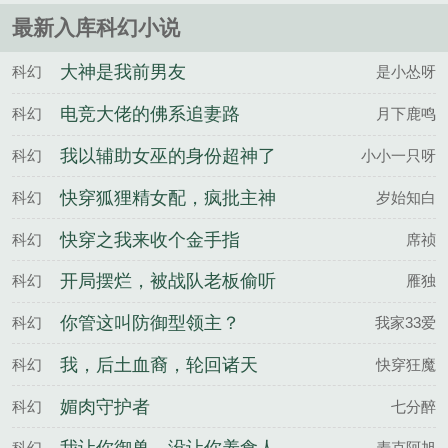
最新入库科幻小说
大神是我前男友
科幻
是小怂呀
电竞大佬的佛系追妻路
科幻
月下鹿鸣
我以辅助女巫的身份超神了
科幻
小小一只呀
快穿狐狸精女配，疯批主神
科幻
岁始知白
强制爱
快穿之我来收个金手指
科幻
席祯
开局摆烂，被战队老板偷听
科幻
雁独
心声
你管这叫防御型领主？
科幻
我家33爱
我，后土血裔，轮回诸天
科幻
快穿狂魔
媚肉守护者
科幻
七分醉
科幻
麦克阿旭