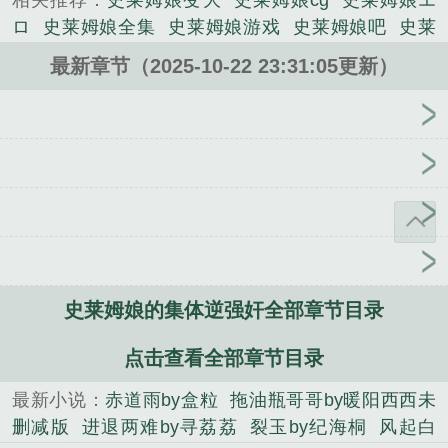
相关推荐：
史莱姆娘变大
史莱姆娘cg
史莱姆娘エ
ロ
史莱姆娘全集
史莱姆娘游戏
史莱姆娘吧
史莱
姆娘r18
史莱姆娘化掉
史莱姆娘图鉴
史莱姆娘育成
最新章节（2025-10-22 23:31:05更新）
2020
史莱姆娘动图
史莱姆娘榨
史莱姆娘的养成方
法乐游网
史莱姆娘游戏6合1
史莱姆娘galgame
史
莱姆娘福利
史莱姆娘的
史莱姆娘融
史莱姆娘动
画
史莱姆娘的育成
史莱姆娘化文
史莱姆娘制造公
司
史莱姆娘的日常全变身
x史莱姆娘
史莱姆娘游戏
视频
史莱姆娘的养成视频
史莱姆娘的游戏
史莱姆
娘图
史莱姆娘是什么
史莱姆娘动漫
史莱姆娘动漫
出处
史莱姆娘番剧
史莱姆娘百度贴吧
史莱姆娘
本
史莱姆娘的育成方法视频
剪羽by佳鱼笔趣阁无弹
史莱姆娘的集体逆强奸全部章节目录
窗
风起白蛇
裂玉by纪海桐
历史直播间：随机创死
一位老祖宗
赤道雨by盒粒笔趣阁无弹窗
拖油瓶哥哥
点击查看全部章节目录
by暖阳西西未删减版
拖油瓶哥哥by暖阳西西笔趣阁
最新小说：
赤道雨by盒粒
拖油瓶哥哥by暖阳西西未
无弹窗
裂玉by纪海桐笔趣阁无弹窗
进退两难by寻荔
删减版
进退两难by寻荔荔
裂玉by纪海桐
风起白
荔
我本风情王大海书娴无删减
绿茶陷阱今日生效by