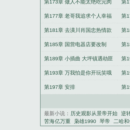
第173章 做人不能太绝吃完肉
第
还得剩点汤给人家喝
第177章 老哥我追求个人幸福
第
第181章 去潢川肖国忠热情款
第
待一
待
第185章 国营电器店要改制
第
第189章 小插曲 大坪镇遇劫匪
第
闭
第193章 万我怕是你开玩笑哦
第
第197章 安排
第
最新小说：
历史观影从景帝开始
逆
苦海亿万重
枭雄1990
琴帝
二哈和
业巨鳄
倒卖凶宅那几年
兵王传奇