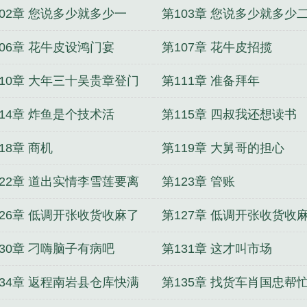
102章 您说多少就多少一
第103章 您说多少就多少
大
武魂选孙悟空，竟被全世界嘲笑？
万界主宰悟性太高
师弟的我加入屠神组
星穹武逆：地球客的火星传奇
五岁
106章 花牛皮设鸿门宴
第107章 花牛皮招揽
配后，病娇反派缠上我
病弱美人撒娇流泪，老婆心碎碎
谈？精神病的她给诡异洗脑
和反派协议结婚后，他逃不
110章 大年三十吴贵章登门
第111章 准备拜年
记之无悔
蓄谋已久，我被京圈太子强娶了
事
114章 炸鱼是个技术活
第115章 四叔我还想读书
18章 商机
第119章 大舅哥的担心
122章 道出实情李雪莲要离
第123章 管账
126章 低调开张收货收麻了
第127章 低调开张收货收
二
130章 刁嗨脑子有病吧
第131章 这才叫市场
134章 返程南岩县仓库快满
第135章 找货车肖国忠帮