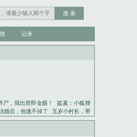
搜 索
情
记录
养尸，我出世即金眼！
盗墓：小狐狸
结婚后，他逃不掉了
五岁小村长，带
政王小叔
星穹武逆：地球客的火星传
选孙悟空，竟被全世界嘲笑？
盗墓笔
泪，老婆心碎碎！
带着植物大战僵尸