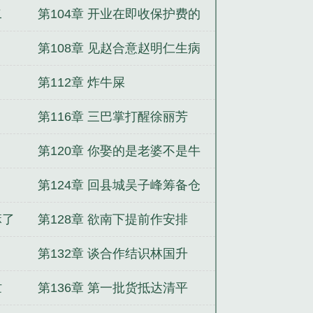
二
第104章 开业在即收保护费的
我全能
江山夜雨之凤舞九天
年代：
小村长，带着村民登基了
被校花女友
登门
第108章 见赵合意赵明仁生病
！
平妻进门，嫁给前夫摄政王小叔
开
掉了
孕期掉眼泪，大佬温柔低哄放肆
第112章 炸牛屎
第116章 三巴掌打醒徐丽芳
第120章 你娶的是老婆不是牛
马一
第124章 回县城吴子峰筹备仓
库一
麻了
第128章 欲南下提前作安排
第132章 谈合作结识林国升
忙
第136章 第一批货抵达清平