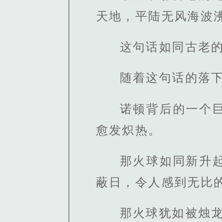
天地，平陆无风海波沸
这句话如同古老
随着这句话的落
诺顿背后的一个
愈发炽热。
那火球如同新升
蔽日，令人感到无比
那火球犹如被烛