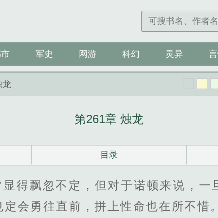
都市
军史
网游
科幻
灵异
言
烛龙
第261章 烛龙
目录
常显得飘忽不定，但对于诺顿来说，一
也定会勇往直前，拼上性命也在所不惜