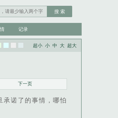
搜 索
情
记录
超小
小
中
大
超大
下一页
旦承诺了的事情，哪怕
。