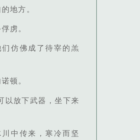
知的地方。
手俘虏。
他们仿佛成了待宰的羔
的诺顿。
可以放下武器，坐下来
冰川中传来，寒冷而坚