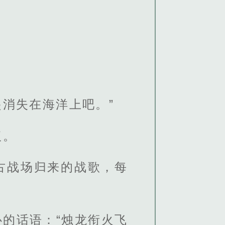
消失在海洋上吧。”
议。
古战场归来的战歌，每
。
的话语：“烛龙衔火飞