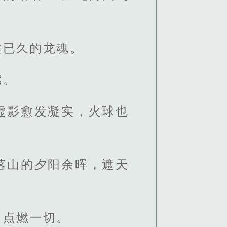
睡已久的龙魂。
燃。
虚影愈发凝实，火球也
落山的夕阳余晖，遮天
，点燃一切。