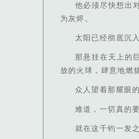
他必须尽快想出
为灰烬。
太阳已经彻底沉
那悬挂在天上的
放的火球，肆意地燃
众人望着那耀眼
难道，一切真的
就在这千钧一发