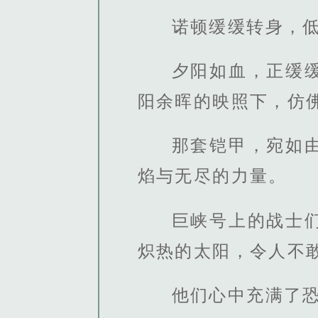
诺顿缓缓转身，
夕阳如血，正缓
阳余晖的映照下，仿
那套铠甲，宛如
焰与无尽的力量。
巨峡号上的战士
炽热的太阳，令人不
他们心中充满了