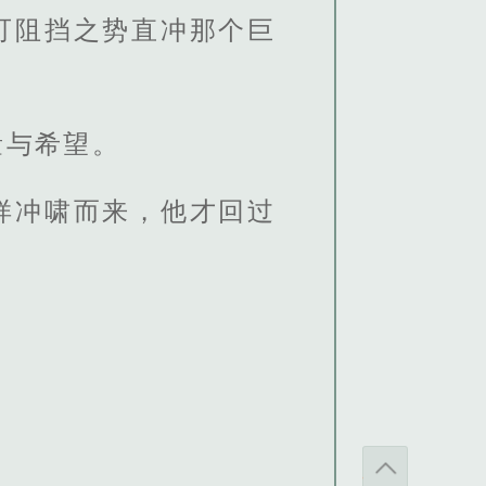
可阻挡之势直冲那个巨
量与希望。
样冲啸而来，他才回过