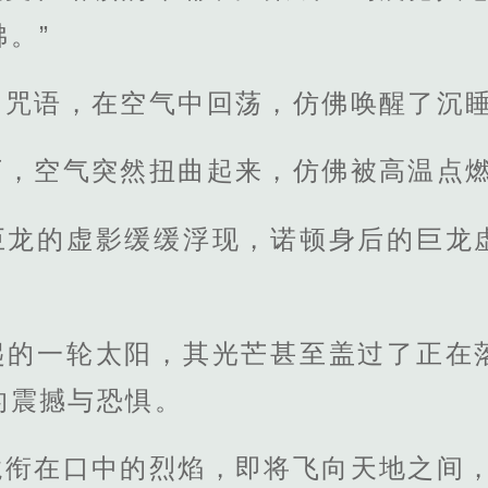
。”
的咒语，在空气中回荡，仿佛唤醒了沉
下，空气突然扭曲起来，仿佛被高温点
巨龙的虚影缓缓浮现，诺顿身后的巨龙
起的一轮太阳，其光芒甚至盖过了正在
的震撼与恐惧。
龙衔在口中的烈焰，即将飞向天地之间