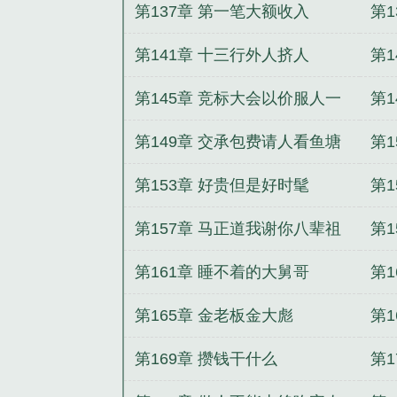
仓
第137章 第一笔大额收入
第
第141章 十三行外人挤人
第
第145章 竞标大会以价服人一
第
第149章 交承包费请人看鱼塘
第
说
第153章 好贵但是好时髦
第
第157章 马正道我谢你八辈祖
第
宗
第161章 睡不着的大舅哥
第
第165章 金老板金大彪
第
第169章 攒钱干什么
第