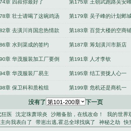
174章 四叔你最好了
第175章 王朝武跑路吴安
手粮油店
178章 壮士请喝了这碗鸡汤
第179章 吴子峰的计划邺
临水县设收购中心
182章 去潢川肖国忠热情款
第183章 百货大楼的空商
二
186章 水到渠成的签约
第187章 筹划潢川市新店
190章 华茂服装加工厂要倒
第191章 人才李钦
了
194章 华茂服装厂易主
第195章 结工资拢人心一
198章 保卫科和质检组
第199章 危机还是商机一
没有了
下一页
代狂医
沈定珠萧琅炎
沙雕备胎，在线改命！
我的世界
男主向我表白了
带崽出逃,霍总全球找疯了
神秘之劫
快
始
吞噬星空之太上问道
在末世修仙的我无敌
长嫂为妻