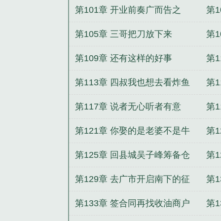
第101章 开业前奏广而告之
第
长命百岁了
孕期掉眼泪，大佬温柔
高我全能
穿成恶毒女配后，病娇反
第105章 三哥把刀放下来
第
屠神组
被校花女友养尸，我出世即
诡异洗脑
开局入赘将军府，我成了
第109章 还有这样的好事
第
笔记之无悔
星穹武逆：地球客的火
求
第113章 四叔我也想去看炸鱼
第
第117章 说者无心听者有意
第1
第121章 你娶的是老婆不是牛
第
马二
婚
第125章 回县城吴子峰筹备仓
第
库二
一
第129章 去广市开启南下的征
第
途
第133章 签合同再找收油商户
第