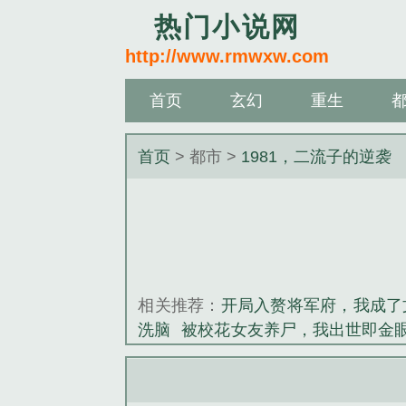
热门小说网
http://www.rmwxw.com
首页
玄幻
重生
首页
> 都市 >
1981，二流子的逆袭
相关推荐：
开局入赘将军府，我成了
洗脑
被校花女友养尸，我出世即金
笑？
带着植物大战僵尸系统去盗墓
了
孕期掉眼泪，大佬温柔低哄放肆
婆心碎碎！
江山夜雨之凤舞九天