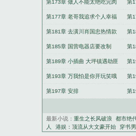
第173章 做人不能太绝吃完肉
第
还得剩点汤给人家喝
第177章 老哥我追求个人幸福
第
第181章 去潢川肖国忠热情款
第
待一
待
第185章 国营电器店要改制
第
第189章 小插曲 大坪镇遇劫匪
第
闭
第193章 万我怕是你开玩笑哦
第
第197章 安排
第
最新小说：
重生之长风破浪
都市绝
人
港娱：顶流从大文豪开始
穿书
六个Alpha匹配100%
成仙从娶妻开