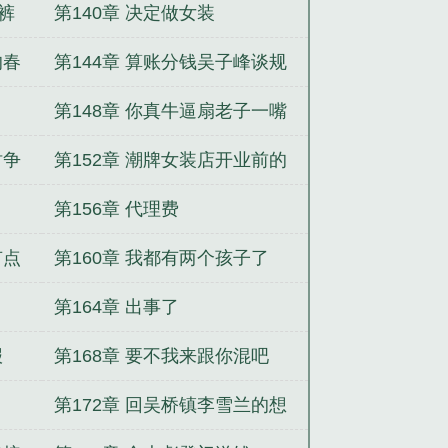
叭裤
第140章 决定做女装
的春
第144章 算账分钱吴子峰谈规
矩
第148章 你真牛逼扇老子一嘴
巴试试
树争
第152章 潮牌女装店开业前的
招工
第156章 代理费
有点
第160章 我都有两个孩子了
第164章 出事了
报
第168章 要不我来跟你混吧
第172章 回吴桥镇李雪兰的想