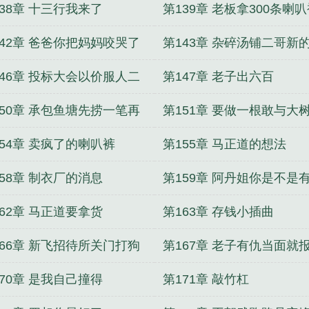
了
138章 十三行我来了
第139章 老板拿300条喇
142章 爸爸你把妈妈咬哭了
第143章 杂碎汤铺二哥新
天
146章 投标大会以价服人二
第147章 老子出六百
150章 承包鱼塘先捞一笔再
第151章 要做一根敢与大
光辉的草
154章 卖疯了的喇叭裤
第155章 马正道的想法
158章 制衣厂的消息
第159章 阿丹姐你是不是
草率了
162章 马正道要拿货
第163章 存钱小插曲
166章 新飞招待所关门打狗
第167章 老子有仇当面就
170章 是我自己撞得
第171章 敲竹杠