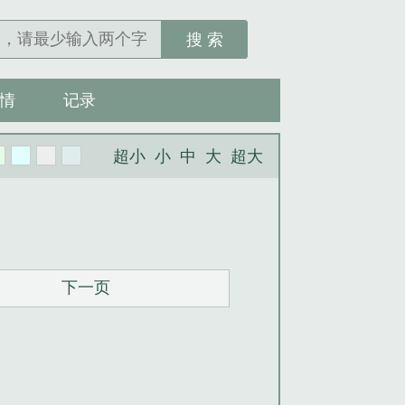
搜 索
情
记录
超小
小
中
大
超大
下一页