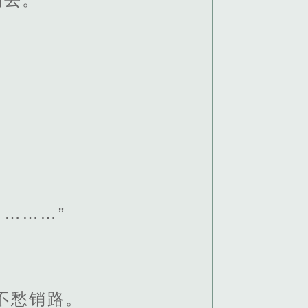
………”
不愁销路。