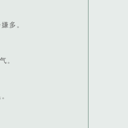
会嫌多。
热气。
黑。