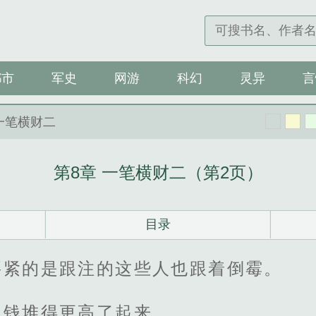
都市
军史
网游
科幻
灵异
言
 一笔横财二
第8章 一笔横财二（第2页）
目录
要紧的是跟注的这些人也跟着倒霉。
的钱堆得更高了起来。